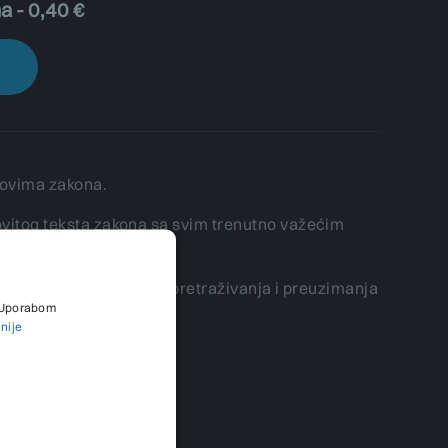
a - 0,40 €
tovima zakona.
itog teksta zakona sa svim trenutno važećim
već koristite mogućnost pretraživanja i preuzimanja
. Uporabom
jnije