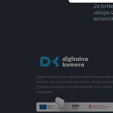
Za tvrtk
usluga i
korisnič
Digitalna komora je napredna platforma razvijen
komore koja nudi sveobuhvatne e-usluge za poslo
građane, omogućujući jednostavniji i brži pristup
uslugama.