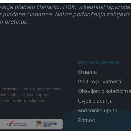
e koje plaćaju članarinu HGK, vrijednost isporuč
z plaćene članarine. Nakon podnošenja zahtjeva 
ki pretinac.
DIGITALNA KOMORA
O nama
Politika privatnosti
a od strane Hrvatske gospodarske
Obavijest o kolačićim
vne subjekte, javnu upravu i
Uvjeti plaćanja
 ključnim informacijama i
Korisničke upute
Pomoć