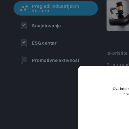
Pregledi industrijskih
sektora
Savjetovanja
ESG centar
Iskoristi
Promotivne aktivnosti
Prema vaš
izmjenam
Ne gubite 
Ova inter
pročišćen
int
Jedinična 
0,40
Cijene su 