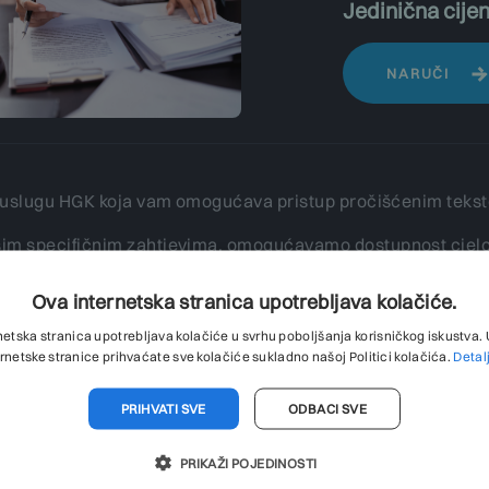
Jedinična cijen
NARUČI
te uslugu HGK koja vam omogućava pristup pročišćenim teks
im specifičnim zahtjevima, omogućavamo dostupnost cjelov
a.
Ova internetska stranica upotrebljava kolačiće.
vrijeme na pretraživanje i analiziranje zakonskih izmjena, 
netska stranica upotrebljava kolačiće u svrhu poboljšanja korisničkog iskustva
ih tekstova zakona.
ernetske stranice prihvaćate sve kolačiće sukladno našoj Politici kolačića.
Detal
cijena:
PRIHVATI SVE
ODBACI SVE
 € po zakonu
PRIKAŽI POJEDINOSTI
izražene bez PDV-a.