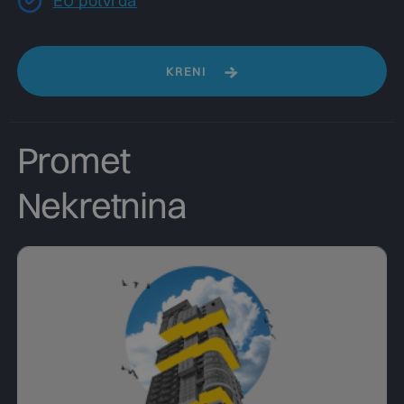
EU potvrda
KRENI
Promet
Nekretnina