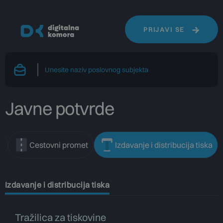
PRIJAVI SE
Javne potvrde
a
Cestovni promet
Izdavanje i distribucija tiska
Izdavanje i distribucija tiska
Tražilica za tiskovine