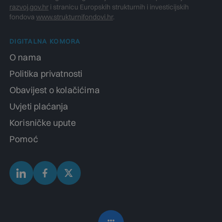
razvoj.gov.hr
i stranicu Europskih strukturnih i investicijskih
fondova
www.strukturnifondovi.hr
.
DIGITALNA KOMORA
O nama
Politika privatnosti
Obavijest o kolačićima
Uvjeti plaćanja
Korisničke upute
Pomoć
NAŠI MODULI
Edukacije i sajmovi