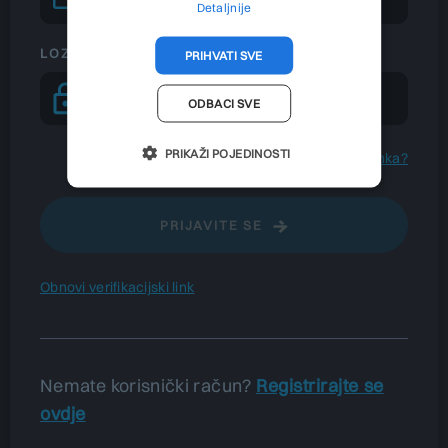
Detaljnije
LOZINKA
PRIHVATI SVE
ODBACI SVE
PRIKAŽI POJEDINOSTI
Zaboravljena lozinka?
PRIJAVITE SE
Obnovi verifikacijski link
Nemate korisnički račun?
Registrirajte se
ovdje