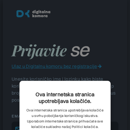
se
Prijavite
Ulaz u Digitalnu komoru bez registracije
Unesite korisničko ime i lozinku kako biste
koristili portal Digitalna komora te imali pristup
brojnim podacima koji će Vam dati uvid u status
Ova internetska stranica
poslovanja Vašeg poslovnog subjekta.
upotrebljava kolačiće.
Ova internetska stranica upotrebljava kolačiće
u svrhu poboljšanja korisničkog iskustva.
EMAIL
Uporabom internetske stranice prihvaćate sve
kolačiće sukladno našoj Politici kolačića.