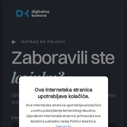
NATRAG NA PRIJAVU
Zaboravili ste
lozinku?
Ova internetska stranica
Upišite svoj email i pošaljite zahtjev za promjenu
upotrebljava kolačiće.
lozinke.
Ova internetska stranica upotrebljava kolačiće
u svrhu poboljšanja korisničkog iskustva.
Uporabom internetske stranice prihvaćate sve
EMAIL
kolačiće sukladno našoj Politici kolačića.
Detaljnije