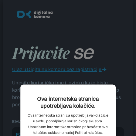
se
Prijavite
Ulaz u Digitalnu komoru bez registracije
Unesite korisničko ime i lozinku kako biste
koristili portal Digitalna komora te imali pristup
brojnim podacima koji će Vam dati uvid u status
Ova internetska stranica
poslovanja Vašeg poslovnog subjekta.
upotrebljava kolačiće.
Ova internetska stranica upotrebljava kolačiće
u svrhu poboljšanja korisničkog iskustva.
EMAIL
Uporabom internetske stranice prihvaćate sve
kolačiće sukladno našoj Politici kolačića.