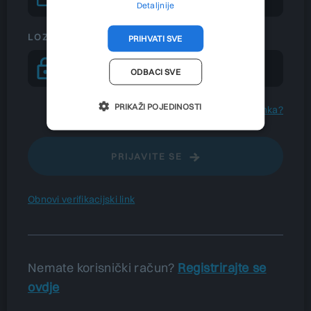
Detaljnije
LOZINKA
PRIHVATI SVE
ODBACI SVE
PRIKAŽI POJEDINOSTI
Zaboravljena lozinka?
PRIJAVITE SE
Obnovi verifikacijski link
Nemate korisnički račun?
Registrirajte se
ovdje