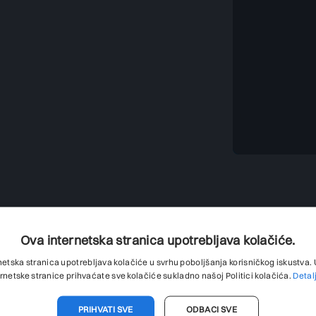
Ova internetska stranica upotrebljava kolačiće.
netska stranica upotrebljava kolačiće u svrhu poboljšanja korisničkog iskustva
Nema sadržaja
ernetske stranice prihvaćate sve kolačiće sukladno našoj Politici kolačića.
Detal
PRIHVATI SVE
ODBACI SVE