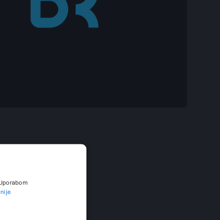
. Uporabom
jnije