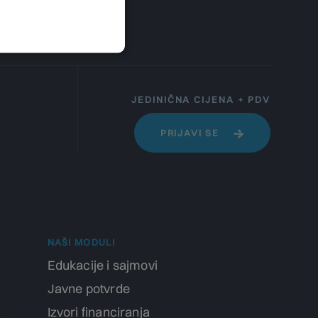
JEDINIČNA CIJENA + PDV
PRIJAVI SE
NAŠI MODULI
Edukacije i sajmovi
Javne potvrde
a
Izvori financiranja