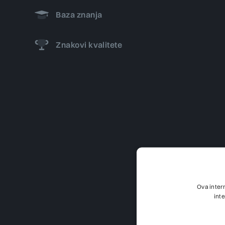
Baza znanja
Znakovi kvalitete
Ova inter
int