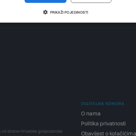
PRIKAŽI POJEDINOSTI
DIGITALNA KOMORA
O nama
Politika privatnosti
a od strane Hrvatske gospodarske
Obavijest o kolačićim