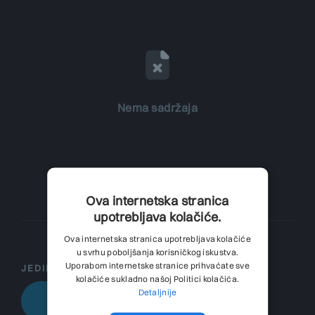
Nema sadržaja
Ova internetska stranica
upotrebljava kolačiće.
Ova internetska stranica upotrebljava kolačiće
u svrhu poboljšanja korisničkog iskustva.
Uporabom internetske stranice prihvaćate sve
JEDINIČNA CIJENA + PDV
kolačiće sukladno našoj Politici kolačića.
Detaljnije
PRIJAVI SE