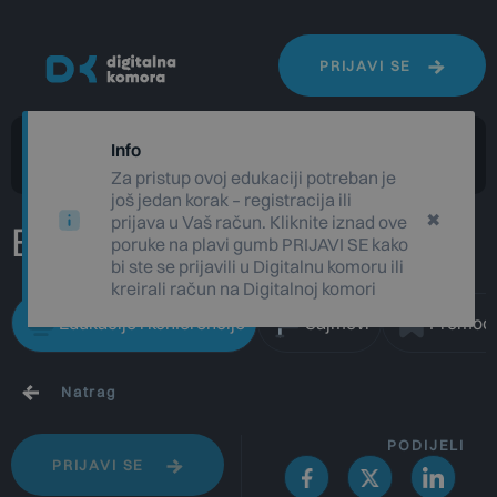
PRIJAVI SE
Info
Za pristup ovoj edukaciji potreban je
još jedan korak – registracija ili
✖
prijava u Vaš račun. Kliknite iznad ove
Edukacije i sajmovi
poruke na plavi gumb PRIJAVI SE kako
bi ste se prijavili u Digitalnu komoru ili
kreirali račun na Digitalnoj komori
Edukacije i konferencije
Sajmovi
Promoci
Natrag
PODIJELI
PRIJAVI SE