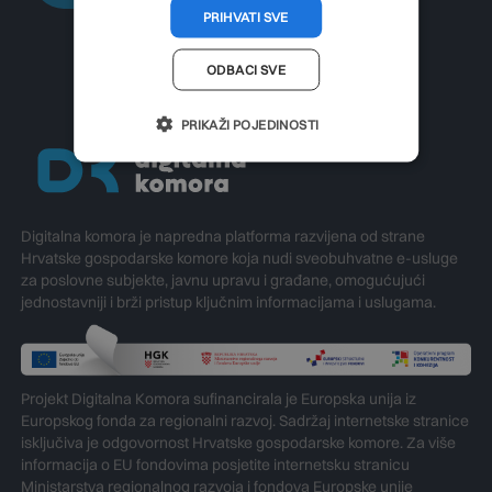
PRIHVATI SVE
ODBACI SVE
PRIKAŽI POJEDINOSTI
Digitalna komora je napredna platforma razvijena od strane
Hrvatske gospodarske komore koja nudi sveobuhvatne e-usluge
za poslovne subjekte, javnu upravu i građane, omogućujući
jednostavniji i brži pristup ključnim informacijama i uslugama.
Projekt Digitalna Komora sufinancirala je Europska unija iz
Europskog fonda za regionalni razvoj. Sadržaj internetske stranice
isključiva je odgovornost Hrvatske gospodarske komore. Za više
informacija o EU fondovima posjetite internetsku stranicu
Ministarstva regionalnog razvoja i fondova Europske unije