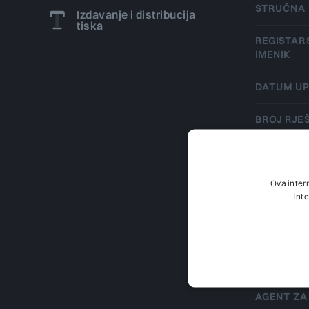
STRUČNA
Izdavanje i distribucija
tiska
REGISTARS
IMENIK
DATUM UP
BROJ RJE
ISPUNJAV
DATUM RJ
ISPUNJAV
Ova inter
int
DATUM PO
PODACI O
SUBJEKTU
AGENT ZA