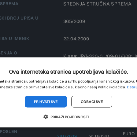
SREDNJA STRUČNA SPREMA
 SPREMA
KI BROJ UPISA U
365/2009
22.04.2009
ISA U IMENIK
ŠENJA O
Klasa:UP/I-330-01/09-01/608;U
ANJU UVJETA
Ova internetska stranica upotrebljava kolačiće.
EŠENJA O
15.04.2009
ANJU UVJETA
netska stranica upotrebljava kolačiće u svrhu poboljšanja korisničkog iskustva
ernetske stranice prihvaćate sve kolačiće sukladno našoj Politici kolačića.
Detal
03.10.2008
LAGANJA ISPITA
PRIHVATI SVE
ODBACI SVE
MATIČNI BROJ
REGISTARSKI
POSLOVNOG
NAZIV
PRIKAŽI POJEDINOSTI
BROJ
 POSLOVNOM
SUBJEKTA
 U KOJEM JE
POSLEN
EURO-I
281/2009
91180341