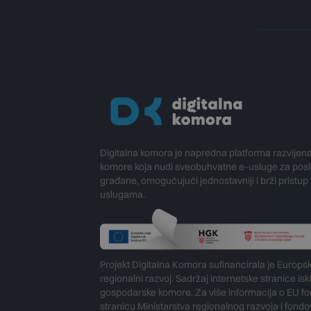
Digitalna komora je napredna platforma razvijen
komore koja nudi sveobuhvatne e-usluge za poslo
građane, omogućujući jednostavniji i brži pristup
uslugama.
Projekt Digitalna Komora sufinancirala je Europs
regionalni razvoj. Sadržaj internetske stranice is
gospodarske komore. Za više informacija o EU fo
stranicu Ministarstva regionalnog razvoja i fond