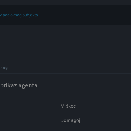
trag
 prikaz agenta
Miškec
Domagoj