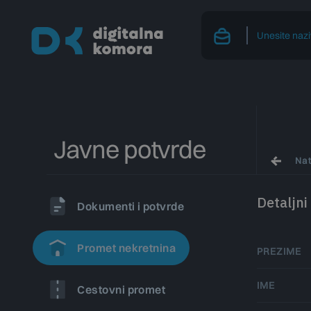
Javne potvrde
Na
Detaljni
Dokumenti i potvrde
Promet nekretnina
PREZIME
IME
Cestovni promet