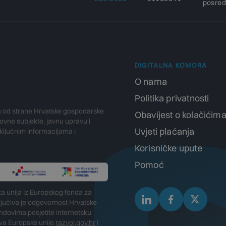
posred
DIGITALNA KOMORA
O nama
Politika privatnosti
a od strane Hrvatske gospodarske
Obavijest o kolačićim
vne subjekte, javnu upravu i
Uvjeti plaćanja
 ključnim informacijama i
Korisničke upute
Pomoć
ka unija iz Europskog fonda za
ključiva je odgovornost Hrvatske
ndovima posjetite internetsku
ova Europske unije
razvoj.gov.hr
i